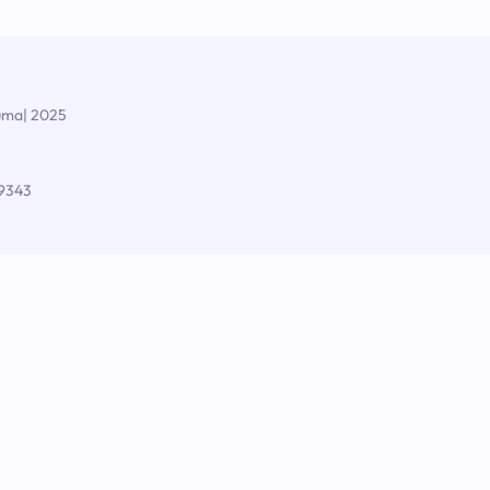
auma
| 2025
29343